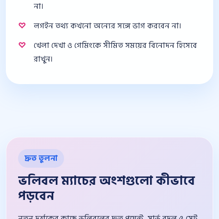
না।
লগইন তথ্য কখনো অন্যের সঙ্গে ভাগ করবেন না।
খেলা দেখা ও গেমিংকে সীমিত সময়ের বিনোদন হিসেবে
রাখুন।
দ্রুত তুলনা
ভলিবল ম্যাচের অংশগুলো কীভাবে
পড়বেন
নতুন দর্শকের কাছে ভলিবলের দ্রুত পয়েন্ট, সার্ভ বদল ও সেট