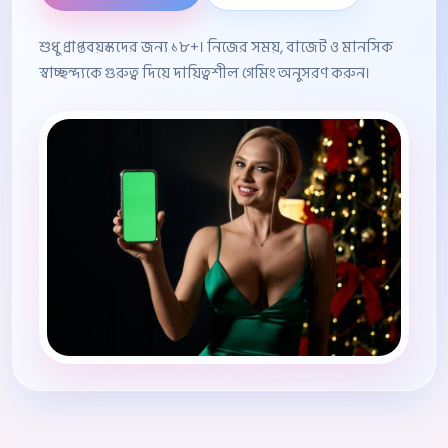
শুধু প্রাপ্তবয়স্কদের জন্য ১৮+। নিজের সময়, বাজেট ও মানসিক
স্বাচ্ছন্দ্যকে গুরুত্ব দিয়ে দায়িত্বশীল গেমিং অনুসরণ করুন।