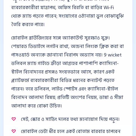
ব্যবহারকারীরা যাত্রাপথ, অফিস বিরতি বা বাড়ির Wi-Fi
থেকে ম্যাচ পড়তে পারেন; সংযোগের ওঠানামা ভুল বোঝাবুঝি
তৈরি করতে পারে।
মোবাইল ব্রাউজিংয়ের সঙ্গে অ্যাকাউন্ট সুরক্ষাও যুক্ত।
শেয়ারড ডিভাইসে লগইন রাখা, অচেনা লিংকে ক্লিক করা বা
পাসওয়ার্ড অন্যকে জানানো নিরাপদ অভ্যাস নয়। 9 wicket
ভলিবল ম্যাচ গাইডে ক্রীড়া আগ্রহের পাশাপাশি ক্যাসিনো-
স্টাইল বিনোদনের প্রসঙ্গও সংযতভাবে আসে, কারণ একই
প্ল্যাটফর্মে ব্যবহারকারীরা বিভিন্ন ধরনের কনটেন্ট পড়তে
পারেন। তবে ভলিবল, লাইভ স্পোর্টস এবং ক্যাসিনো-স্টাইল
বিনোদন আলাদা বিষয়; প্রতিটি অংশের নিয়ম, ভাষা ও সীমা
আলাদা করে বোঝা উচিত।
সেট, স্কোর ও সার্ভিং দলের তথ্য মনোযোগ দিয়ে পড়ুন।
মোবাইল ডেটা ধীর হলে একই বোতাম বারবার চাপবেন