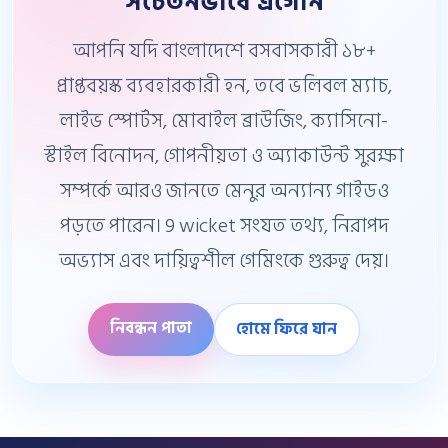
সচেতনভাবে এগোন
আপনি যদি বাংলাদেশে বসবাসকারী ১৮+
প্রাপ্তবয়স্ক ব্যবহারকারী হন, তবে ভলিবল ম্যাচ,
লাইভ স্পোর্টস, মোবাইল ব্রাউজিং, ক্যাসিনো-
স্টাইল বিনোদন, গোপনীয়তা ও অ্যাকাউন্ট সুরক্ষা
সম্পর্কে আরও জানতে মেনুর অন্যান্য গাইডও
পড়তে পারেন। 9 wicket সংযত তথ্য, নিরাপদ
অভ্যাস এবং দায়িত্বশীল গেমিংকে গুরুত্ব দেয়।
নিবন্ধন পাতা
হোমে ফিরে যান