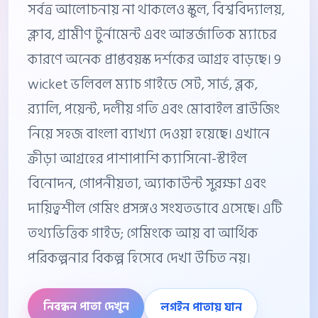
সর্বত্র আলোচনায় না থাকলেও স্কুল, বিশ্ববিদ্যালয়,
ক্লাব, গ্রামীণ টুর্নামেন্ট এবং আন্তর্জাতিক ম্যাচের
কারণে অনেক প্রাপ্তবয়স্ক দর্শকের আগ্রহ বাড়ছে। 9
wicket ভলিবল ম্যাচ গাইডে সেট, সার্ভ, ব্লক,
র‍্যালি, পয়েন্ট, দলীয় গতি এবং মোবাইল ব্রাউজিং
নিয়ে সহজ বাংলা ব্যাখ্যা দেওয়া হয়েছে। এখানে
ক্রীড়া আগ্রহের পাশাপাশি ক্যাসিনো-স্টাইল
বিনোদন, গোপনীয়তা, অ্যাকাউন্ট সুরক্ষা এবং
দায়িত্বশীল গেমিং প্রসঙ্গও সংযতভাবে এসেছে। এটি
তথ্যভিত্তিক গাইড; গেমিংকে আয় বা আর্থিক
পরিকল্পনার বিকল্প হিসেবে দেখা উচিত নয়।
নিবন্ধন পাতা দেখুন
লগইন পাতায় যান