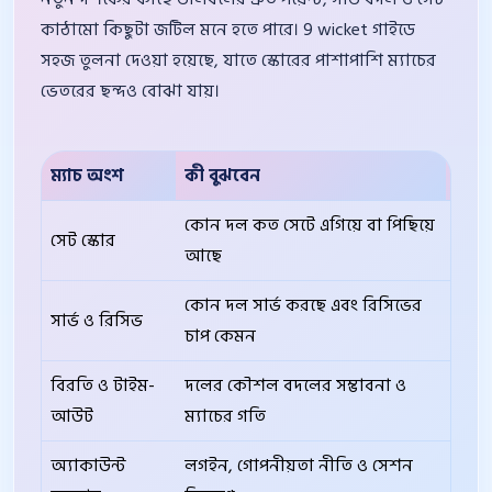
কাঠামো কিছুটা জটিল মনে হতে পারে। 9 wicket গাইডে
সহজ তুলনা দেওয়া হয়েছে, যাতে স্কোরের পাশাপাশি ম্যাচের
ভেতরের ছন্দও বোঝা যায়।
ম্যাচ অংশ
কী বুঝবেন
সতর্
কোন দল কত সেটে এগিয়ে বা পিছিয়ে
একটি 
সেট স্কোর
আছে
নেবে
কোন দল সার্ভ করছে এবং রিসিভের
দ্রুত 
সার্ভ ও রিসিভ
চাপ কেমন
নেবে
বিরতি ও টাইম-
দলের কৌশল বদলের সম্ভাবনা ও
লাইভ 
আউট
ম্যাচের গতি
থাকব
অ্যাকাউন্ট
লগইন, গোপনীয়তা নীতি ও সেশন
ব্যক