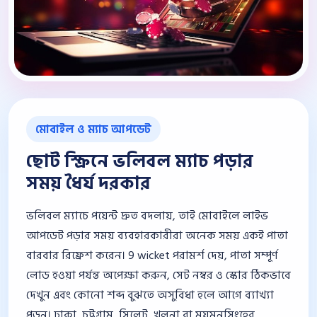
মোবাইল ও ম্যাচ আপডেট
ছোট স্ক্রিনে ভলিবল ম্যাচ পড়ার
সময় ধৈর্য দরকার
ভলিবল ম্যাচে পয়েন্ট দ্রুত বদলায়, তাই মোবাইলে লাইভ
আপডেট পড়ার সময় ব্যবহারকারীরা অনেক সময় একই পাতা
বারবার রিফ্রেশ করেন। 9 wicket পরামর্শ দেয়, পাতা সম্পূর্ণ
লোড হওয়া পর্যন্ত অপেক্ষা করুন, সেট নম্বর ও স্কোর ঠিকভাবে
দেখুন এবং কোনো শব্দ বুঝতে অসুবিধা হলে আগে ব্যাখ্যা
পড়ুন। ঢাকা, চট্টগ্রাম, সিলেট, খুলনা বা ময়মনসিংহের