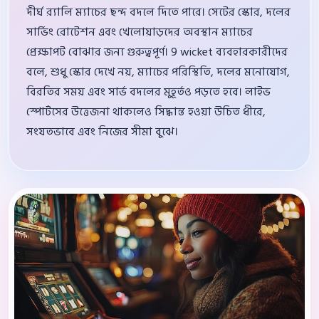
দীর্ঘ র‍্যালি ম্যাচের ছন্দ বদলে দিতে পারে। সেটের স্কোর, দলের
সার্ভিং রোটেশন এবং খেলোয়াড়দের অবস্থান ম্যাচের
প্রেক্ষাপট বোঝার জন্য গুরুত্বপূর্ণ। 9 wicket ব্যবহারকারীদের
বলে, শুধু স্কোর দেখে নয়, ম্যাচের পরিস্থিতি, দলের মনোযোগ,
বিরতির সময় এবং সার্ভ বদলের মুহূর্তও পড়তে হবে। লাইভ
স্পোর্টসের উত্তেজনা থাকলেও সিদ্ধান্ত হওয়া উচিত ধীরে,
সংযতভাবে এবং নিজের সীমা বুঝে।