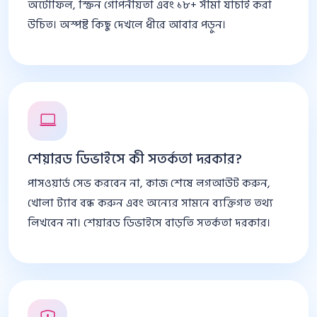
অটোফিল, স্ক্রিন গোপনীয়তা এবং ১৮+ সীমা যাচাই করা
উচিত। অস্পষ্ট কিছু দেখলে ধীরে আবার পড়ুন।
শেয়ারড ডিভাইসে কী সতর্কতা দরকার?
পাসওয়ার্ড সেভ করবেন না, কাজ শেষে লগআউট করুন,
খোলা ট্যাব বন্ধ করুন এবং অন্যের সামনে ব্যক্তিগত তথ্য
লিখবেন না। শেয়ারড ডিভাইসে বাড়তি সতর্কতা দরকার।