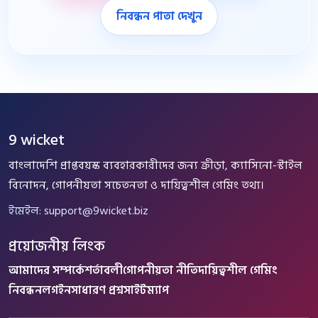
নিবন্ধন পাতা দেখুন
9 wicket
বাংলাদেশি প্রাপ্তবয়স্ক ব্যবহারকারীদের জন্য ক্রীড়া, ক্যাসিনো-স্টাইল
বিনোদন, গোপনীয়তা সচেতনতা ও দায়িত্বশীল গেমিং তথ্য।
ইমেইল:
support@9wicket.biz
প্রয়োজনীয় লিংক
আমাদের সম্পর্কে
শর্তাবলী
গোপনীয়তা নীতি
দায়িত্বশীল গেমিং
নিবন্ধন
লগইন
সাধারণ প্রশ্ন
সাইটম্যাপ