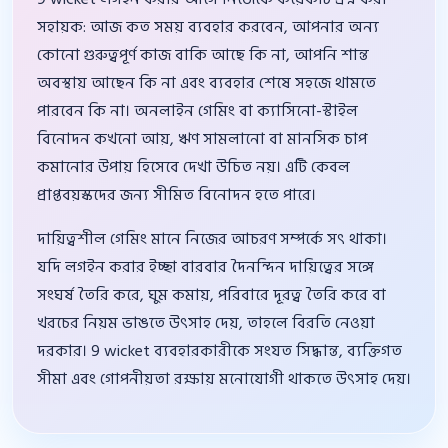
সহায়ক: আজ কত সময় ব্যবহার করবেন, আপনার অন্য
কোনো গুরুত্বপূর্ণ কাজ বাকি আছে কি না, আপনি শান্ত
অবস্থায় আছেন কি না এবং ব্যবহার শেষে সহজে থামতে
পারবেন কি না। অনলাইন গেমিং বা ক্যাসিনো-স্টাইল
বিনোদন কখনো আয়, ঋণ সামলানো বা মানসিক চাপ
কমানোর উপায় হিসেবে দেখা উচিত নয়। এটি কেবল
প্রাপ্তবয়স্কদের জন্য সীমিত বিনোদন হতে পারে।
দায়িত্বশীল গেমিং মানে নিজের আচরণ সম্পর্কে সৎ থাকা।
যদি লগইন করার ইচ্ছা বারবার দৈনন্দিন দায়িত্বের সঙ্গে
সংঘর্ষ তৈরি করে, ঘুম কমায়, পরিবারে দূরত্ব তৈরি করে বা
খরচের নিয়ম ভাঙতে উৎসাহ দেয়, তাহলে বিরতি নেওয়া
দরকার। 9 wicket ব্যবহারকারীকে সংযত সিদ্ধান্ত, ব্যক্তিগত
সীমা এবং গোপনীয়তা রক্ষায় মনোযোগী থাকতে উৎসাহ দেয়।