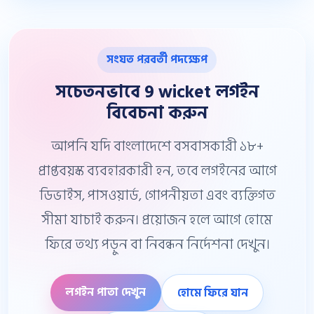
সংযত পরবর্তী পদক্ষেপ
সচেতনভাবে 9 wicket লগইন
বিবেচনা করুন
আপনি যদি বাংলাদেশে বসবাসকারী ১৮+
প্রাপ্তবয়স্ক ব্যবহারকারী হন, তবে লগইনের আগে
ডিভাইস, পাসওয়ার্ড, গোপনীয়তা এবং ব্যক্তিগত
সীমা যাচাই করুন। প্রয়োজন হলে আগে হোমে
ফিরে তথ্য পড়ুন বা নিবন্ধন নির্দেশনা দেখুন।
লগইন পাতা দেখুন
হোমে ফিরে যান