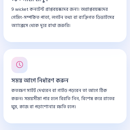
9 wicket কনটেন্ট প্রাপ্তবয়স্কদের জন্য। অপ্রাপ্তবয়স্কদের
গেমিং-সম্পর্কিত পাতা, লগইন তথ্য বা ব্যক্তিগত ডিভাইসের
অ্যাক্সেস থেকে দূরে রাখা জরুরি।
সময় আগে নির্ধারণ করুন
কতক্ষণ সাইট দেখবেন বা গাইড পড়বেন তা আগে ঠিক
করুন। সময়সীমা পার হলে বিরতি নিন, বিশেষ করে রাতের
ঘুম, কাজ বা পড়াশোনার ক্ষতি হলে।