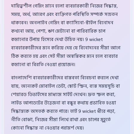
দায়িত্বশীল গেমিং মানে হলো ব্যবহারকারী নিজের সিদ্ধান্ত,
সময়, অর্থ, আবেগ এবং ব্যক্তিগত পরিস্থিতি সম্পর্কে সচেতন
থাকবেন। অনলাইন গেমিং বা ক্যাসিনো-স্টাইল বিনোদন
কখনো আয়, পেশা, ঋণ মেটানো বা পারিবারিক চাপ
কমানোর উপায় হিসেবে দেখা উচিত নয়। 9 wicket
ব্যবহারকারীদের মনে করিয়ে দেয় যে বিনোদনের সীমা আগে
ঠিক করতে হয় এবং সেই সীমা অস্বস্তিকর মনে হলে ব্যবহার
কমানো বা বিরতি নেওয়া প্রয়োজন।
বাংলাদেশি ব্যবহারকারীদের বাস্তবতা বিবেচনা করলে দেখা
যায়, অনেকেই মোবাইল ডেটা, ছোট স্ক্রিন, ব্যস্ত সময়সূচি বা
শেয়ারড ডিভাইসের মাধ্যমে সাইট দেখেন। দ্রুত স্ক্রল করা,
লাইভ আপডেটের উত্তেজনা বা বন্ধুর কথায় প্রভাবিত হওয়া
সিদ্ধান্তকে অসতর্ক করতে পারে। তাই 9 wicket ধীরে পড়া,
নীতি বোঝা, নিজের সীমা লিখে রাখা এবং চাপের মুহূর্তে
কোনো সিদ্ধান্ত না নেওয়ার পরামর্শ দেয়।