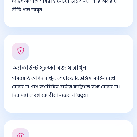
গেমিং-সম্পর্কিত সিদ্ধান্ত নেওয়া উচিত নয়। শান্ত অবস্থায়
নীতি পড়ে ভাবুন।
অ্যাকাউন্ট সুরক্ষা বজায় রাখুন
পাসওয়ার্ড গোপন রাখুন, শেয়ারড ডিভাইসে লগইন রেখে
দেবেন না এবং অপরিচিত বার্তায় ব্যক্তিগত তথ্য দেবেন না।
নিরাপত্তা ব্যবহারকারীর নিজের দায়িত্বও।