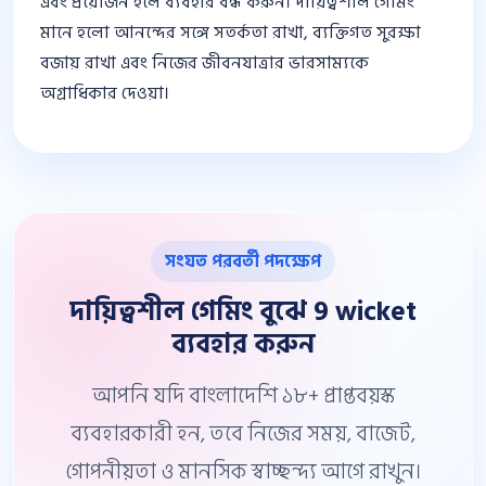
এবং প্রয়োজন হলে ব্যবহার বন্ধ করুন। দায়িত্বশীল গেমিং
মানে হলো আনন্দের সঙ্গে সতর্কতা রাখা, ব্যক্তিগত সুরক্ষা
বজায় রাখা এবং নিজের জীবনযাত্রার ভারসাম্যকে
অগ্রাধিকার দেওয়া।
সংযত পরবর্তী পদক্ষেপ
দায়িত্বশীল গেমিং বুঝে 9 wicket
ব্যবহার করুন
আপনি যদি বাংলাদেশি ১৮+ প্রাপ্তবয়স্ক
ব্যবহারকারী হন, তবে নিজের সময়, বাজেট,
গোপনীয়তা ও মানসিক স্বাচ্ছন্দ্য আগে রাখুন।