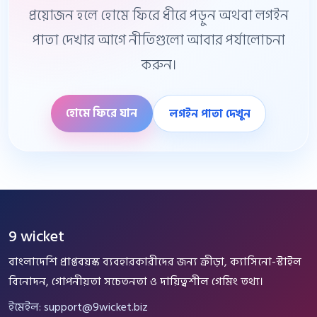
প্রয়োজন হলে হোমে ফিরে ধীরে পড়ুন অথবা লগইন
পাতা দেখার আগে নীতিগুলো আবার পর্যালোচনা
করুন।
হোমে ফিরে যান
লগইন পাতা দেখুন
9 wicket
বাংলাদেশি প্রাপ্তবয়স্ক ব্যবহারকারীদের জন্য ক্রীড়া, ক্যাসিনো-স্টাইল
বিনোদন, গোপনীয়তা সচেতনতা ও দায়িত্বশীল গেমিং তথ্য।
ইমেইল:
support@9wicket.biz